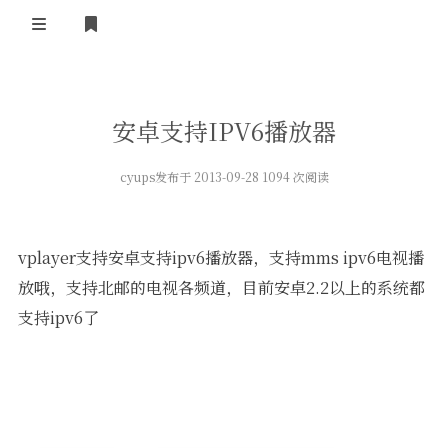
正殿首页
安卓支持IPV6播放器
湘南广场
cyups
发布于 2013-09-28 1094 次阅读
小镇广播
小镇技术
免费资源
ipv6联盟
小镇制度
vplayer支持安卓支持ipv6播放器，支持mms ipv6电视播
ipv6技术
岁月留声
酷软推荐
湘南
放哦，支持北邮的电视各频道，目前安卓2.2以上的系统都
社会随笔
ipv6资源
电脑技术
支持ipv6了
我的站点
建站应用
友情链接
正版软件