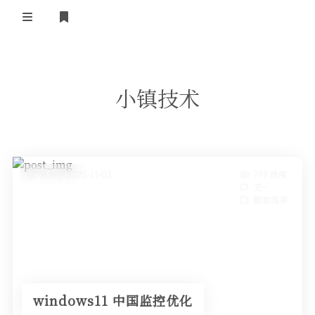
正殿首页
小镇技术
湘南广场
小镇广播
小镇技术
免费资源
ipv6联盟
小镇制度
发布于 2025-11-02
799 热度
ipv6技术
岁月留声
无~
酷软推荐
湘南
酷软推荐
社会随笔
ipv6资源
电脑技术
我的站点
建站应用
友情链接
正版软件
windows11 中国监控优化