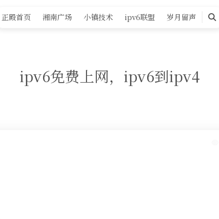
正殿首页
湘南广场
小镇技术
ipv6联盟
岁月留声
搜
索
ipv6免费上网，ipv6到ipv4