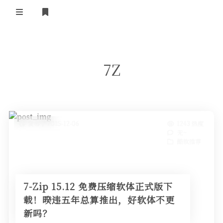
正殿首页
7Z
湘南广场
小镇广播
小镇技术
免费资源
ipv6联盟
小镇制度
发布于 2015-12-06
1243 热度
ipv6技术
岁月留声
无~
酷软推荐
湘南
酷软推荐
社会随笔
ipv6资源
电脑技术
我的站点
建站应用
7-Zip 15.12 免费压缩软体正式版下
载！暌违五年总算推出，好软体不更
友情链接
正版软件
新吗？