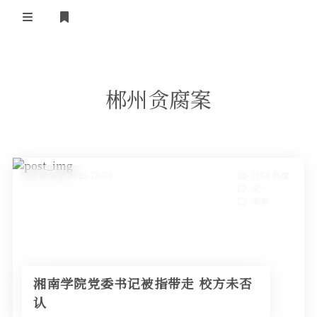
正殿首页
郴州贪腐案
湘南广场
小镇广播
小镇技术
免费资源
ipv6联盟
小镇制度
发布于 2015-12-08
1104 热度
ipv6技术
岁月留声
无~
酷软推荐
湘南
湘南
社会随笔
ipv6资源
电脑技术
我的站点
建站应用
湘南学院党委书记被指带走 校方未否
友情链接
正版软件
认