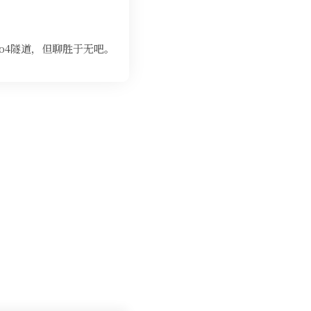
to4隧道，但聊胜于无吧。