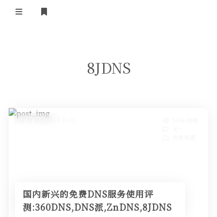
正殿首页
8JDNS
湘南广场
小镇广播
小镇技术
免费资源
ipv6联盟
小镇制度
发布于 2013-11-01
1648 热度
ipv6技术
岁月留声
无~
酷软推荐
湘南
免费资源
社会随笔
ipv6资源
电脑技术
我的站点
建站应用
国内新兴的免费DNS服务使用评
友情链接
正版软件
测:360DNS,DNS派,ZnDNS,8JDNS