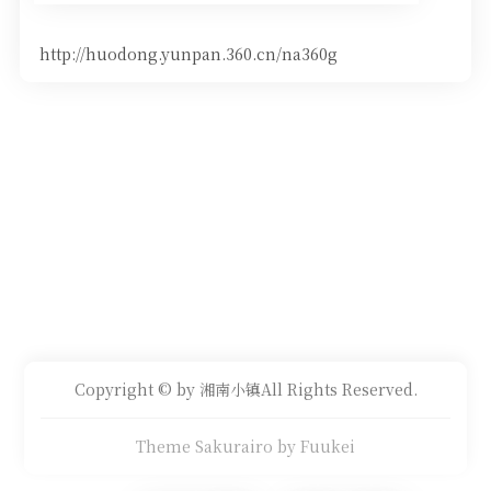
http://huodong.yunpan.360.cn/na360g
Copyright © by 湘南小镇All Rights Reserved.
Theme Sakurairo
by Fuukei