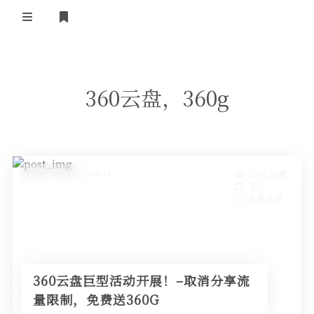
正殿首页
360云盘，360g
湘南广场
小镇广播
小镇技术
免费资源
ipv6联盟
小镇制度
发布于 2013-08-14
1001 热度
ipv6技术
岁月留声
无~
酷软推荐
湘南
免费资源
社会随笔
ipv6资源
电脑技术
我的站点
建站应用
360云盘巨型活动开展！–取消分享流
友情链接
正版软件
量限制，免费送360G